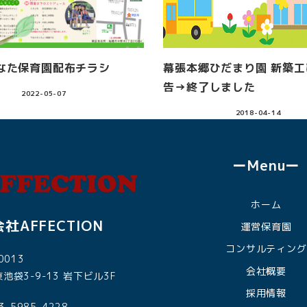
なた保育園配布チラシ
幕張本郷ひだまり園 新築
告→終了しました
2022-05-07
2018-04-14
ーMenuー
ホーム
社AFFECTION
運営保育園
コンサルティング
0013
会社概要
池袋3-9-13 岩下ビル3F
採用情報
03-5985-4228